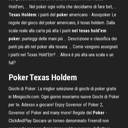
Hold'em, ... Nel poker ogni volta che decidiamo di fare bet, ...
Texas
Holdem
: i punti del
poker
americano - Assopoker Le
regole del gioco del poker americano, il texas holdem. Dalla
scala reale alla carta più alta I punti
nel
texas
hold'em
poker
: punteggi delle mani più ... Descrizione e classifica dei
punti più alti nel poker alla texana: ... Come vengono assegnati
i piatti nel Texas Hold’Em? ... Allora è più alta una scala o un
full?
Poker
Texas
Holdem
Giochi di Poker: La miglior selezione di giochi di poker gratis
in Minigiochi.com. Ogni giorno inseriamo nuove Giochi di Poker
per te. Adesso a giocare! Enjoy Governor of Poker 2,
Governor of Poker and many more!
Regole del
Poker
-
ClickAndPlay
Giocare un torneo denominato Freeroll non