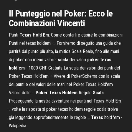
Il Punteggio
nel
Poker
: Ecco le
Combinazioni Vincenti
Punti
Texas
Hold Em
: Come contarli e capire le combinazioni
Punti nel texas holdem: ... Forniremo di seguito una guida che
partirà dal punto più alto, la mitica Scala Reale, fino alle mani
di poker con meno valore.
scala
dei valori
poker
texas
hold'em
- 1000 CHF Gratuits La scala dei valori dei punti del
Poker Texas Hold'em – Vivere di PokerSchema con la scala
dei punti e dei valori delle mani nel Poker Texas Hold'em
Valore delle ...
Poker
Texas
Holdem
Regole
Scala
Proseguendo la nostra avventura nei punti nel Texas Hold Em
.. volte la risposta si poker texas holdem regole scala troiva
già leggendo approfonditamente le regole ...
Texas
hold 'em -
Wikipedia