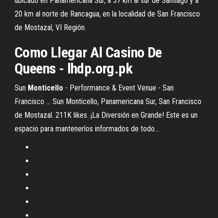
ubicado en Panamericana Sur, a 57 km al sur de Santiago y a
20 km al norte de Rancagua, en la localidad de San Francisco
de Mostazal, VI Región.
Como Llegar Al Casino De
Queens - lhdp.org.pk
Sun
Monticello
- Performance & Event Venue - San
Francisco ... Sun Monticello, Panamericana Sur, San Francisco
de Mostazal. 211K likes. ¡La Diversión en Grande! Este es un
espacio para mantenerlos informados de todo...