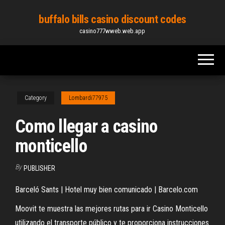
Skip
buffalo bills casino discount codes
to
casino777wweb.web.app
the
content
Category
Lombardi77975
Como llegar a casino
monticello
By
PUBLISHER
Barceló Sants | Hotel muy bien comunicado | Barcelo.com
Moovit te muestra las mejores rutas para ir Casino Monticello
utilizando el transporte público y te proporciona instrucciones