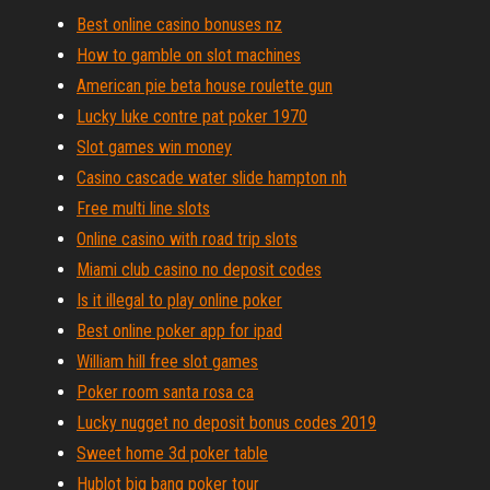
Best online casino bonuses nz
How to gamble on slot machines
American pie beta house roulette gun
Lucky luke contre pat poker 1970
Slot games win money
Casino cascade water slide hampton nh
Free multi line slots
Online casino with road trip slots
Miami club casino no deposit codes
Is it illegal to play online poker
Best online poker app for ipad
William hill free slot games
Poker room santa rosa ca
Lucky nugget no deposit bonus codes 2019
Sweet home 3d poker table
Hublot big bang poker tour