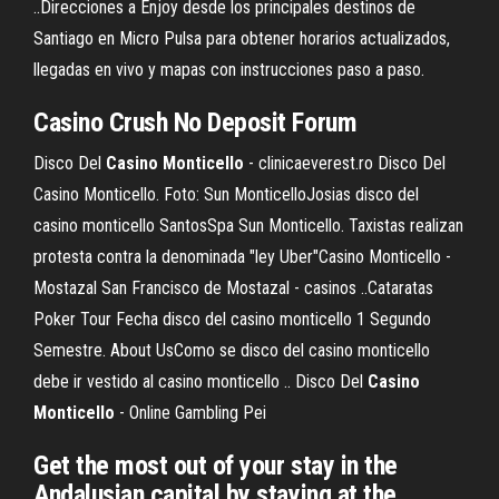
..Direcciones a Enjoy desde los principales destinos de
Santiago en Micro Pulsa para obtener horarios actualizados,
llegadas en vivo y mapas con instrucciones paso a paso.
Casino
Crush No Deposit Forum
Disco Del
Casino
Monticello
- clinicaeverest.ro Disco Del
Casino Monticello. Foto: Sun MonticelloJosias disco del
casino monticello SantosSpa Sun Monticello. Taxistas realizan
protesta contra la denominada "ley Uber"Casino Monticello -
Mostazal San Francisco de Mostazal - casinos ..Cataratas
Poker Tour Fecha disco del casino monticello 1 Segundo
Semestre. About UsComo se disco del casino monticello
debe ir vestido al casino monticello .. Disco Del
Casino
Monticello
- Online Gambling Pei
Get the most out of your stay in the
Andalusian capital by staying at the